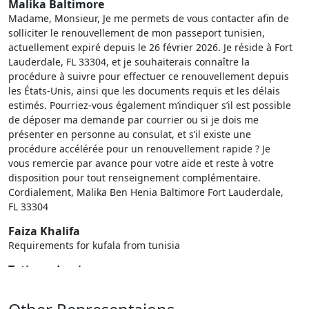
Malika Baltimore
Madame, Monsieur, Je me permets de vous contacter afin de
solliciter le renouvellement de mon passeport tunisien,
actuellement expiré depuis le 26 février 2026. Je réside à Fort
Lauderdale, FL 33304, et je souhaiterais connaître la
procédure à suivre pour effectuer ce renouvellement depuis
les États-Unis, ainsi que les documents requis et les délais
estimés. Pourriez-vous également m’indiquer s’il est possible
de déposer ma demande par courrier ou si je dois me
présenter en personne au consulat, et s’il existe une
procédure accélérée pour un renouvellement rapide ? Je
vous remercie par avance pour votre aide et reste à votre
disposition pour tout renseignement complémentaire.
Cordialement, Malika Ben Henia Baltimore Fort Lauderdale,
FL 33304
Faiza Khalifa
Requirements for kufala from tunisia
Tatiana dominguez
Dear , My name is Tatiana Dominguez, and I work for Gallo
Travel Agency. I have a client who will be taking a cruise this