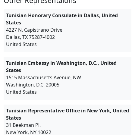
Other Representaions
summer, and one of the stops is Tunis. My client holds a
Cuban passport but is a legal resident of the United States.
He can provide all the necessary documentation for a tourist
Tunisian Honorary Consulate in Dallas, United
visa, but I'm unable to find where to book the visa
States
appointment. Could you please advise me on how to
4227 N. Capistrano Drive
proceed? Thank you for your assistance. Sincerely, Tatiana
Dallas, TX 75287-4002
Dominguez Gallo Travel Agency
United States
Tunisian Embassy in Washington, D.C., United
States
1515 Massachusetts Avenue, NW
Washington, D.C. 20005
United States
Tunisian Representative Office in New York, United
States
31 Beekman Pl.
New York, NY 10022